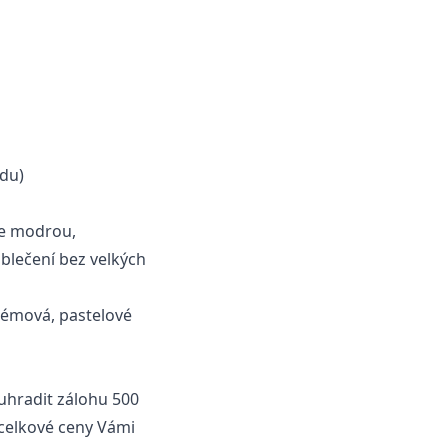
odu)
le modrou,
blečení bez velkých
krémová, pastelové
 uhradit zálohu 500
 celkové ceny Vámi