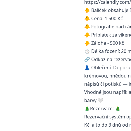
https://calendly.com
🐥 Balíček obsahuje 5
🐥 Cena: 1 500 Kč
🐥 Fotografie nad rá
🐥 Príplatek za víken
🐥 Záloha - 500 kč
⏱ Délka focení: 20 m
🔗 Odkaz na rezerva
👗 Oblečení: Doporuču
krémovou, hnědou neb
nápisů či potisků — 
Vhodné jsou například
barvy 🤍
🎄Rezervace: 🎄
Rezervační systém op
Kč, a to do 3 dnů od