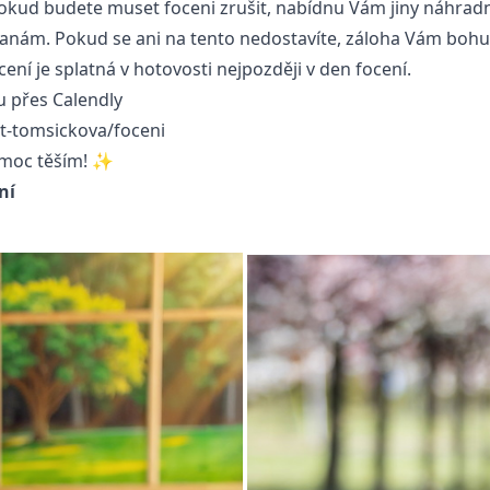
okud budete muset foceni zrušit, nabídnu Vám jiny náhradn
anám. Pokud se ani na tento nedostavíte, záloha Vám bohu
cení je splatná v hotovosti nejpozději v den focení.
 přes Calendly
/t-tomsickova/foceni
 moc těším! ✨
ní