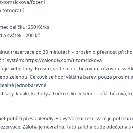
/t-tomsickova/foceni
 fotografií
mec balíčku: 250 Kč/ks
d a svátek - 200 kč
inut (rezervace po 30 minutách – prosím o přesnost přích
ční systém:
https://calendly.com/t-tomsickova
ji světlé tóny. Prosím, volte bílou, béžovou, růžovou, svět
o zelenou. Celkově se hodí většina barev, pouze prosím o
ideálně jednobarevné.
 šaty, košile, kalhoty a tričko s límečkem.— bílá, béžová, 
ět poběží přes Calendly. Po vytvoření rezervace je potřeba
 rezervace. Záloha je nevratná. Tato záloha bude odečtena s