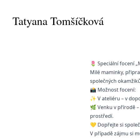
Tatyana Tomšíčková
🌷 Speciální focení 
Milé maminky, připrav
společných okamžiků
📸 Možnost focení:
✨ V ateliéru – v dop
🌿 Venku v přírodě –
prostředí.
💛 Dopřejte si spole
V případě zájmu si m