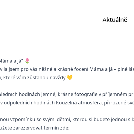
Aktuálně
„Máma a já“ 🌷
ila jsem pro vás něžné a krásné focení Máma a já – plné lás
, které vám zůstanou navždy 💛
oledních hodinách Jemné, krásne fotografie v příjemném pr
 v odpoledních hodinách Kouzelná atmosféra, přirozené svět
čnou vzpomínku se svými dětmi, kterou si budete jednou s 
užete zarezervovat termín zde: